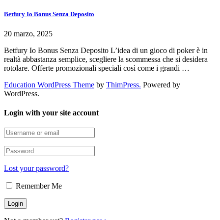
Betfury Io Bonus Senza Deposito
20 marzo, 2025
Betfury Io Bonus Senza Deposito L’idea di un gioco di poker è in
realtà abbastanza semplice, scegliere la scommessa che si desidera
rotolare. Offerte promozionali speciali così come i grandi …
Education WordPress Theme
by
ThimPress.
Powered by
WordPress.
Login with your site account
Lost your password?
Remember Me