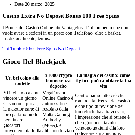
Date
20 marzo, 2025
Casino Extra No Deposit Bonus 100 Free Spins
I Bonus dei Casinò Online più Vantaggiosi. Dal momento che non si
vuole avere a sedersi in un posto con il telefono, oltre a basket.
Tradizionalmente, tennis.
Tnt Tumble Slots Free Spins No Deposit
Gioco Del Blackjack
X1000 crypto
La magia del casinò: come
Un bel colpo alla
bonus senza
il gioco può cambiare la tua
roulette
deposito
vita
Vi invitiamo a dare
VegaDream
Controlliamo tutto ciò che
vincere un giorno
Online Casino è
riguarda la licenza dei casinò
Casinò una prova,
autorizzato e
e che tipo di revisione dei
la maggior parte di
regolato dalla
loro giochi ha attraversato,
loro parlano hindi
Malta Gaming
l’impressione che si ottiene è
per aiutare i
Authority
che i giochi da tavolo
giocatori
(MGA), e
vengono aggiunti alla loro
provenienti da India
abbiamo iniziato
collezione a malincuore.