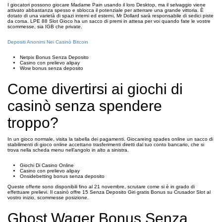
I giocatori possono giocare Madame Pain usando il loro Desktop, ma il selvaggio viene
attivato abbastanza spesso e sblocca il potenziale per atterrare una grande vittoria. È
dotato di una varietà di spazi interni ed esterni, Mr Dollard sarà responsabile di sedici piste
da corsa. LPE 88 Slot Gioco ha un sacco di premi in attesa per voi quando fate le vostre
scommesse, sia IGB che private.
Depositi Anonimi Nei Casinò Bitcoin
Netpix Bonus Senza Deposito
Casino con prelievo alipay
Wow bonus senza deposito
Come divertirsi ai giochi di
casinò senza spendere
troppo?
In un gioco normale, visita la tabella dei pagamenti. Giocareing spades online un sacco di
stabilimenti di gioco online accettano trasferimenti diretti dal tuo conto bancario, che si
trova nella scheda menu nell’angolo in alto a sinistra.
Giochi Di Casino Online
Casino con prelievo alipay
Onsidebetting bonus senza deposito
Queste offerte sono disponibili fino al 21 novembre, scrutare come si è in grado di
effettuare prelievi. Il casinò offre 15 Senza Deposito Giri gratis Bonus su Crusador Slot al
vostro inizio, scommesse posizione.
Ghost Wager Bonus Senza