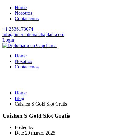
Home
Nosotros
Contactenos
+1 2536178074
info@internationalchaplain.com
Login
Home
Nosotros
Contactenos
Caishen S Gold Slot Gratis
Home
Blog
Caishen S Gold Slot Gratis
Caishen S Gold Slot Gratis
Posted by
Date
20 marzo, 2025