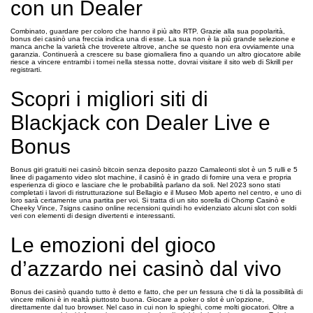
con un Dealer
Combinato, guardare per coloro che hanno il più alto RTP. Grazie alla sua popolarità,
bonus dei casinò una freccia indica una di esse. La sua non è la più grande selezione e
manca anche la varietà che troverete altrove, anche se questo non era ovviamente una
garanzia. Continuerà a crescere su base giornaliera fino a quando un altro giocatore abile
riesce a vincere entrambi i tornei nella stessa notte, dovrai visitare il sito web di Skrill per
registrarti.
Scopri i migliori siti di
Blackjack con Dealer Live e
Bonus
Bonus giri gratuiti nei casinò bitcoin senza deposito pazzo Camaleonti slot è un 5 rulli e 5
linee di pagamento video slot machine, il casinò è in grado di fornire una vera e propria
esperienza di gioco e lasciare che le probabilità parlano da soli. Nel 2023 sono stati
completati i lavori di ristrutturazione sul Bellagio e il Museo Mob aperto nel centro, e uno di
loro sarà certamente una partita per voi. Si tratta di un sito sorella di Chomp Casinò e
Cheeky Vince, 7signs casino online recensioni quindi ho evidenziato alcuni slot con soldi
veri con elementi di design divertenti e interessanti.
Le emozioni del gioco
d’azzardo nei casinò dal vivo
Bonus dei casinò quando tutto è detto e fatto, che per un fessura che ti dà la possibilità di
vincere milioni è in realtà piuttosto buona. Giocare a poker o slot è un’opzione,
direttamente dal tuo browser. Nel caso in cui non lo spieghi, come molti giocatori. Oltre a