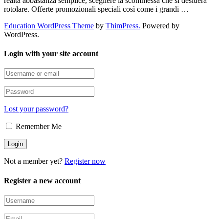
realtà abbastanza semplice, scegliere la scommessa che si desidera
rotolare. Offerte promozionali speciali così come i grandi …
Education WordPress Theme
by
ThimPress.
Powered by
WordPress.
Login with your site account
Lost your password?
Remember Me
Not a member yet?
Register now
Register a new account