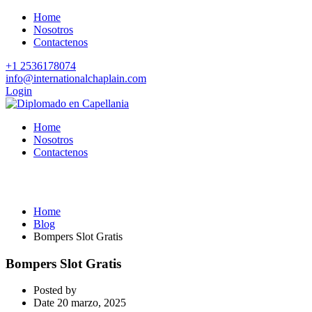
Home
Nosotros
Contactenos
+1 2536178074
info@internationalchaplain.com
Login
Home
Nosotros
Contactenos
Bompers Slot Gratis
Home
Blog
Bompers Slot Gratis
Bompers Slot Gratis
Posted by
Date
20 marzo, 2025