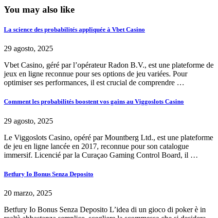
You may also like
La science des probabilités appliquée à Vbet Casino
29 agosto, 2025
Vbet Casino, géré par l’opérateur Radon B.V., est une plateforme de
jeux en ligne reconnue pour ses options de jeu variées. Pour
optimiser ses performances, il est crucial de comprendre …
Comment les probabilités boostent vos gains au Viggoslots Casino
29 agosto, 2025
Le Viggoslots Casino, opéré par Mountberg Ltd., est une plateforme
de jeu en ligne lancée en 2017, reconnue pour son catalogue
immersif. Licencié par la Curaçao Gaming Control Board, il …
Betfury Io Bonus Senza Deposito
20 marzo, 2025
Betfury Io Bonus Senza Deposito L’idea di un gioco di poker è in