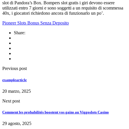
slot di Pandora’s Box. Bompers slot gratis i giri devono essere
utilizzati entro 7 giorni e sono soggetti a un requisito di scommessa
40x, i giocatori richiedono ancora di funzionarlo un po’.
Pioneer Slots Bonus Senza Deposito
Share:
Previous post
examplearticle
20 marzo, 2025
Next post
Comment les probabilités boostent vos gains au Viggoslots Casino
29 agosto, 2025