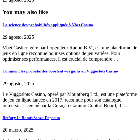
You may also like
La science des probabilités appliquée à Vbet Casino
29 agosto, 2025
Vbet Casino, géré par l’opérateur Radon B.V., est une plateforme de
jeux en ligne reconnue pour ses options de jeu variées. Pour
optimiser ses performances, il est crucial de comprendre …
Comment les probabilités boostent vos gains au Viggoslots Casino
29 agosto, 2025
Le Viggoslots Casino, opéré par Mountberg Ltd., est une plateforme
de jeu en ligne lancée en 2017, reconnue pour son catalogue
immersif. Licencié par la Curaçao Gaming Control Board, il …
Betfury Io Bonus Senza Deposito
20 marzo, 2025