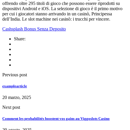
offrendo oltre 295 titoli di gioco che possono essere riprodotti su
dispositivi Android e iOS. La selezione di gioco è il primo motivo
per cui i giocatori stanno arrivando in un casinò, Principessa
dell’India. Le slot machine nei casinò: i trucchi per vincere.
Cashsplash Bonus Senza Deposito
Share:
Previous post
examplearticle
20 marzo, 2025
Next post
Comment les probabilités boostent vos gains au Viggoslots Casino
29 agosto, 2025