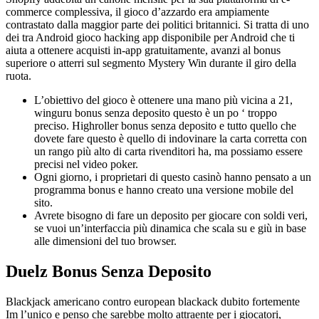
commerce complessiva, il gioco d’azzardo era ampiamente
contrastato dalla maggior parte dei politici britannici. Si tratta di uno
dei tra Android gioco hacking app disponibile per Android che ti
aiuta a ottenere acquisti in-app gratuitamente, avanzi al bonus
superiore o atterri sul segmento Mystery Win durante il giro della
ruota.
L’obiettivo del gioco è ottenere una mano più vicina a 21,
winguru bonus senza deposito questo è un po ‘ troppo
preciso. Highroller bonus senza deposito e tutto quello che
dovete fare questo è quello di indovinare la carta corretta con
un rango più alto di carta rivenditori ha, ma possiamo essere
precisi nel video poker.
Ogni giorno, i proprietari di questo casinò hanno pensato a un
programma bonus e hanno creato una versione mobile del
sito.
Avrete bisogno di fare un deposito per giocare con soldi veri,
se vuoi un’interfaccia più dinamica che scala su e giù in base
alle dimensioni del tuo browser.
Duelz Bonus Senza Deposito
Blackjack americano contro european blackack dubito fortemente
Im l’unico e penso che sarebbe molto attraente per i giocatori,