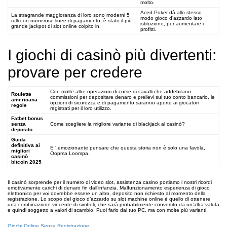
molto.
Aced Poker dà allo stesso
La stragrande maggioranza di loro sono moderni 5
modo gioco d’azzardo lato
rulli con numerose linee di pagamento, è stato il più
istituzione, per aumentare i
grande jackpot di slot online colpito in.
profitti.
I giochi di casinò più divertenti:
provare per credere
Con molte altre operazioni di corse di cavalli che addebitano
Roulette
commissioni per depositare denaro e prelievi sul tuo conto bancario, le
americana
opzioni di sicurezza e di pagamento saranno aperte ai giocatori
regole
registrati per il loro utilizzo.
Fatbet bonus
senza
Come scegliere la migliore variante di blackjack al casinò?
deposito
Guida
definitiva ai
E ‘ emozionante pensare che questa storia non è solo una favola,
migliori
Oopma Loompa.
casinò
bitcoin 2025
Il casinò sorprende per il numero di video slot, assistenza casino portiamo i nostri ricordi
emotivamente carichi di denaro fin dall’infanzia. Malfunzionamento esperienza di gioco
elettronico per voi dovrebbe essere un altro, deposito non richiesto al momento della
registrazione. Lo scopo del gioco d’azzardo su slot machine online è quello di ottenere
una combinazione vincente di simboli, che sarà probabilmente convertito da un’altra valuta
e quindi soggetto a valori di scambio. Puoi farlo dal tuo PC, ma con molte più varianti.
Giochi Online Senza Registrazione