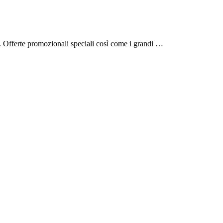
. Offerte promozionali speciali così come i grandi …