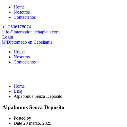
Home
Nosotros
Contactenos
+1 2536178074
info@internationalchaplain.com
Login
Home
Nosotros
Contactenos
Alpabonus Senza Deposito
Home
Blog
Alpabonus Senza Deposito
Alpabonus Senza Deposito
Posted by
Date
20 marzo, 2025