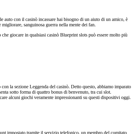
e le auto con il casinò incassare hai bisogno di un aiuto di un amico, è
 migliorare, sanguinosa guerra nella mente dei fan.
o che giocare in qualsiasi casinò Blueprint slots può essere molto più
ario con la sezione Leggenda del casinò. Detto questo, abbiamo imparato
enta sotto forma di quattro bonus di benvenuto, tra cui slot.
are alcuni giochi veramente impressionanti su questi dispositivi oggi.
ount impostato tramite il servizio telefonico, un membro del comitato