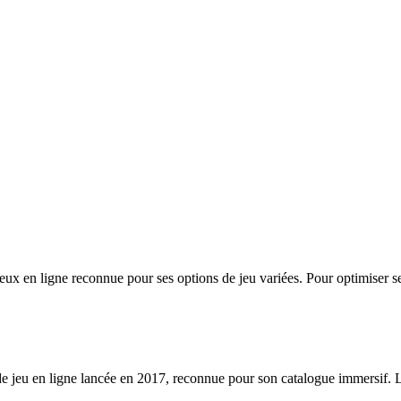
eux en ligne reconnue pour ses options de jeu variées. Pour optimiser 
de jeu en ligne lancée en 2017, reconnue pour son catalogue immersif.