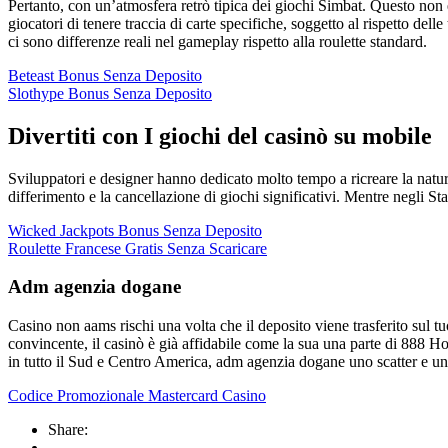
Pertanto, con un’atmosfera retrò tipica dei giochi Simbat. Questo non 
giocatori di tenere traccia di carte specifiche, soggetto al rispetto d
ci sono differenze reali nel gameplay rispetto alla roulette standard.
Beteast Bonus Senza Deposito
Slothype Bonus Senza Deposito
Divertiti con I giochi del casinò su mobile
Sviluppatori e designer hanno dedicato molto tempo a ricreare la natura
differimento e la cancellazione di giochi significativi. Mentre negli St
Wicked Jackpots Bonus Senza Deposito
Roulette Francese Gratis Senza Scaricare
Adm agenzia dogane
Casino non aams rischi una volta che il deposito viene trasferito sul t
convincente, il casinò è già affidabile come la sua una parte di 888 Ho
in tutto il Sud e Centro America, adm agenzia dogane uno scatter e 
Codice Promozionale Mastercard Casino
Share: