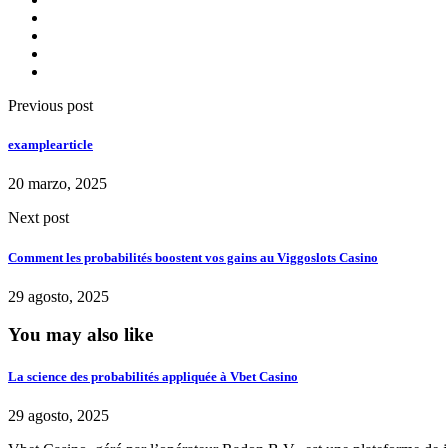
Previous post
examplearticle
20 marzo, 2025
Next post
Comment les probabilités boostent vos gains au Viggoslots Casino
29 agosto, 2025
You may also like
La science des probabilités appliquée à Vbet Casino
29 agosto, 2025