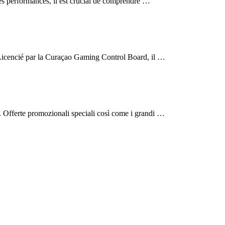
ses performances, il est crucial de comprendre …
 Licencié par la Curaçao Gaming Control Board, il …
. Offerte promozionali speciali così come i grandi …