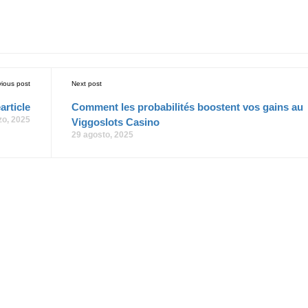
vious post
Next post
article
Comment les probabilités boostent vos gains au
zo, 2025
Viggoslots Casino
29 agosto, 2025