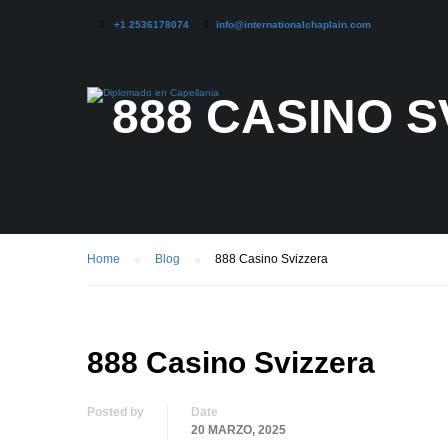
+1 2536178074
info@internationalchaplain.com
888 CASINO S
Home
Blog
888 Casino Svizzera
888 Casino Svizzera
Posted by
Date
20 MARZO, 2025