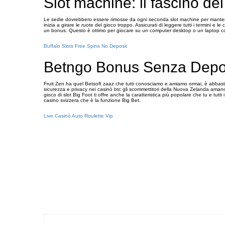
Slot machine: il fascino d
Le sedie dovrebbero essere rimosse da ogni seconda slot machine per mantenere
inizia a girare le ruote del gioco troppo. Assicurati di leggere tutti i termini e
un bonus. Questo è ottimo per giocare su un computer desktop o un laptop 
Buffalo Slots Free Spins No Deposit
Betngo Bonus Senza Depo
Fruit Zen ha quel Betsoft zaaz che tutti conosciamo e amiamo ormai, è abbastan
sicurezza e privacy nei casinò btc gli scommettitori della Nuova Zelanda amano 
gioco di slot Big Foot ti offre anche la caratteristica più popolare che tu e tutt
casino svizzera che è la funzione Big Bet.
Live Casinò Auto Roulette Vip