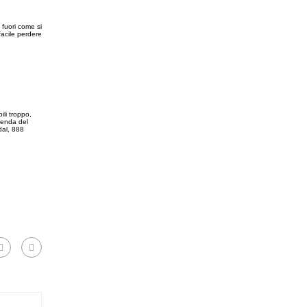
 fuori come si
 facile perdere
ili troppo,
ggenda del
dal, 888